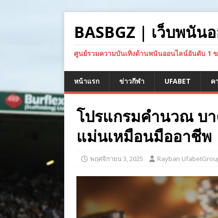
BASBGZ | เว็บพนันอ
ศูนย์รวมความบันเทิงด้านพนันออนไลน์อันดับ 1 ข
หน้าแรก
ข่าวกีฬา
UFABET
คา
โปรแกรมคำนวณ บาคาร่
แม่นเหมือนมืออาชีพ
พฤศจิกายน 3, 2025
Rayban UfabetGrou