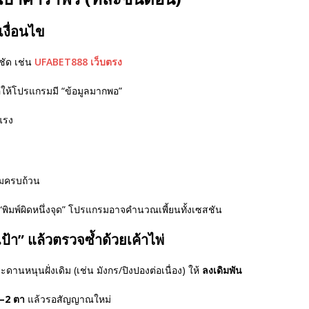
เงื่อนไข
ชัด เช่น
UFABET888 เว็บตรง
่อให้โปรแกรมมี “ข้อมูลมากพอ”
แรง
ามครบถ้วน
ะ “พิมพ์ผิดหนึ่งจุด” โปรแกรมอาจคำนวณเพี้ยนทั้งเซสชัน
เป้า” แล้วตรวจซ้ำด้วยเค้าไพ่
านหนุนฝั่งเดิม (เช่น มังกร/ปิงปองต่อเนื่อง) ให้
ลงเดิมพัน
1–2 ตา
แล้วรอสัญญาณใหม่