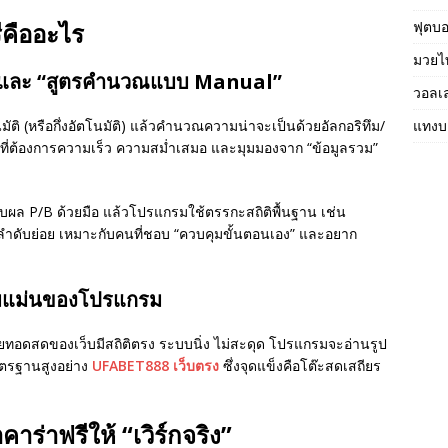
ฟุตบ
คืออะไร
มวยไ
” และ “สูตรคำนวณแบบ Manual”
วอลเ
แทงบ
โนมัติ (หรือกึ่งอัตโนมัติ) แล้วคำนวณความน่าจะเป็นด้วยอัลกอริทึม/
คนที่ต้องการความเร็ว ความสม่ำเสมอ และมุมมองจาก “ข้อมูลรวม”
ำดับผล P/B ด้วยมือ แล้วโปรแกรมใช้ตรรกะสถิติพื้นฐาน เช่น
ดลำดับย่อย เหมาะกับคนที่ชอบ “ควบคุมขั้นตอนเอง” และอยาก
ามแม่นของโปรแกรม
ยทอดสดของเว็บมีสถิติตรง ระบบนิ่ง ไม่สะดุด โปรแกรมจะอ่านรูป
ตรฐานสูงอย่าง
UFABET888 เว็บตรง
ซึ่งจุดแข็งคือโต๊ะสดเสถียร
่าฟรีให้ “เวิร์กจริง”