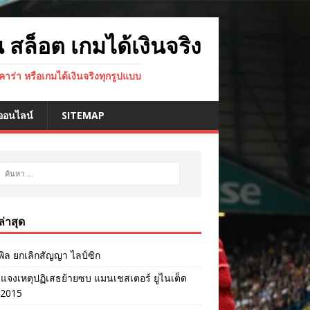
ล็อต เกมได้เงินจริง
ร่า หรือเกมได้เงินจริงทุกรูปแบบ
ออนไลน์
SITEMAP
งล่าสุด
ิล ยกเลิกสัญญา ไลป์ซิก
แจงเหตุปฏิเสธย้ายซบ แมนเชสเตอร์ ยูไนเต็ด
ี 2015