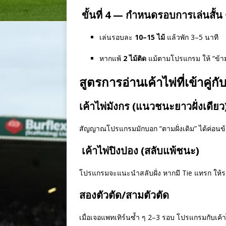
ขั้นที่ 4 — กำหนดรอบการเล่นสั้น 
เล่นรอบละ
10–15 ไม้
แล้วพัก 3–5 นาที
หากแพ้
2 ไม้ติด
แม้ตามโปรแกรม ให้ “ข้าม
สูตรการอ่านเค้าไพ่ที่เข้าคู่
เค้าไพ่มังกร (แนวชนะยาวฝั่งเดียว
สัญญาณโปรแกรมมักบอก “ตามฝั่งเดิม” ได้ค่อนข้า
เค้าไพ่ปิงปอง (สลับแพ้ชนะ)
โปรแกรมจะแนะนำสลับฝั่ง หากมี Tie แทรก ให้รอ
สองตัวตัด/สามตัวตัด
เมื่อเจอแพทเทิร์นซ้ำ ๆ 2–3 รอบ โปรแกรมกับเค้าไพ