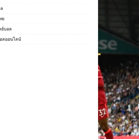
อล
ทย
ลย์บอล
อลออนไลน์