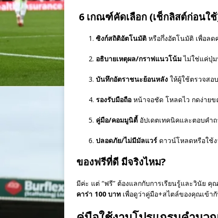
6 เกณฑ์คัดเลือก (เช็กลิสต์ก่อนใช้
ซิงก์สถิติอัตโนมัติ
หรือกึ่งอัตโนมัติ เพื่
อธิบายเหตุผล/กราฟแนวโน้ม
ไม่ใช่แค่ปุ่
บันทึกอัตราชนะย้อนหลัง
ให้ผู้ใช้ตรวจส
รองรับมือถือ
หน้าจอชัด โหลดไว กดง่ายข
คู่มือ/คอมมูนิตี้
อัปเดตเทคนิคและตอบคำถ
ปลอดภัย/ไม่มีมัลแวร์
ดาวน์โหลดหรือใช้งานผ
ของฟรีที่ดี มีจริงไหม?
มีค่ะ แต่ “ฟรี” ต้องแลกกับการเรียนรู้และวิน
คาร่า 100 บาท
เพื่อดูว่าคู่มือ+สไตล์ของคุณเ
คู่มือใช้งานโปรแกรมคำนวณบ