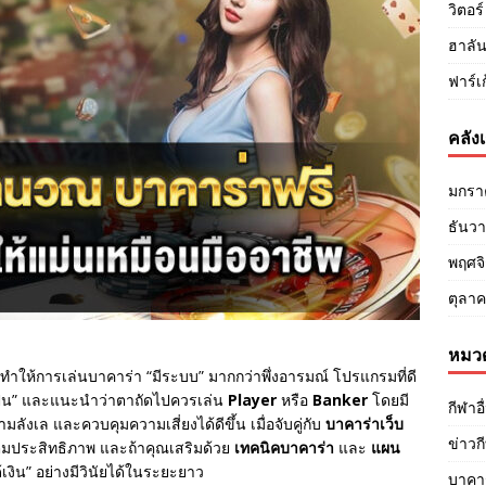
วิตอร์
ฮาลัน
ฟาร์เ
คลังเ
มกรา
ธันว
พฤศจ
ตุลา
หมวด
ที่ทำให้การเล่นบาคาร่า “มีระบบ” มากกว่าพึ่งอารมณ์ โปรแกรมที่ดี
เป็น” และแนะนำว่าตาถัดไปควรเล่น
Player
หรือ
Banker
โดยมี
กีฬาอื
มลังเล และควบคุมความเสี่ยงได้ดีขึ้น เมื่อจับคู่กับ
บาคาร่าเว็บ
ข่าวก
เต็มประสิทธิภาพ และถ้าคุณเสริมด้วย
เทคนิคบาคาร่า
และ
แผน
เงิน” อย่างมีวินัยได้ในระยะยาว
บาคา