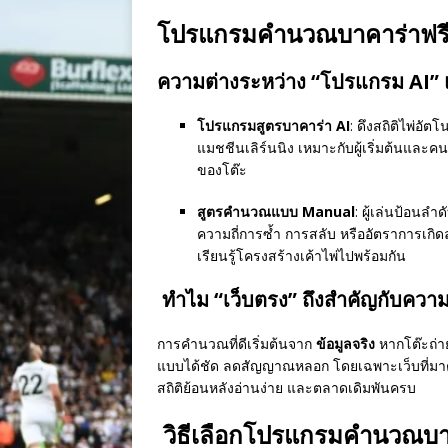
โปรแกรมคำนวณบาคาร่าฟรี
ความต่างระหว่าง “โปรแกรม AI
โปรแกรมสูตรบาคาร่า AI
: ดึงสถิติไพ่อัต
แมชชีนเลิร์นนิง เหมาะกับผู้เริ่มต้นและ
ของโต๊ะ
สูตรคำนวณแบบ Manual
: ผู้เล่นป้อนล
ความถี่การซ้ำ การสลับ หรืออัตราการเกิ
เรียนรู้โครงสร้างเค้าไพ่ไปพร้อมกัน
ทำไม “เว็บตรง” ถึงสำคัญกับคว
การคำนวณที่ดีเริ่มต้นจาก
ข้อมูลจริง
หากโต๊ะถ่า
แบบได้ชัด ลดสัญญาณหลอก โดยเฉพาะเว็บที่มา
สถิติย้อนหลังอ่านง่าย และตลาดเดิมพันครบ
วิธีเลือกโปรแกรมคำนวณบาคาร