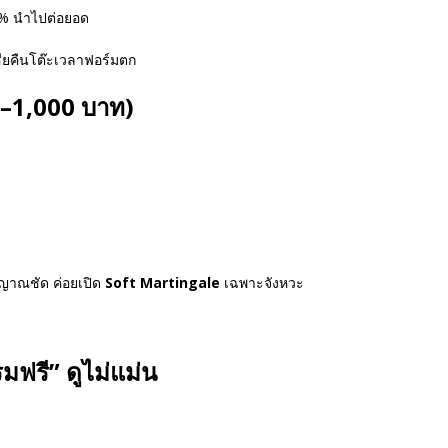
0% นำไปต่อยอด
่เสียคืนโต๊ะเวลาฟอร์มตก
0–1,000 บาท)
ญญาณชัด ค่อยเปิด
Soft Martingale
เฉพาะจังหวะ
มฟรี” ดูไม่แม่น