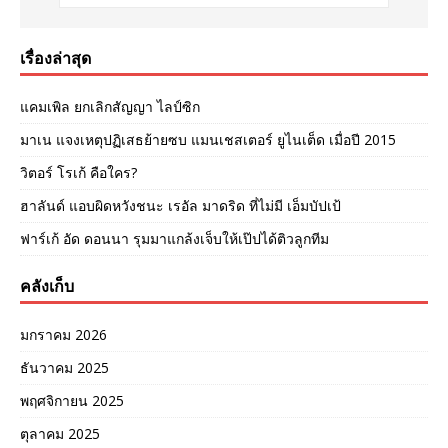
เรื่องล่าสุด
แคมเพิล ยกเลิกสัญญา ไลป์ซิก
มาเน แจงเหตุปฏิเสธย้ายซบ แมนเชสเตอร์ ยูไนเต็ด เมื่อปี 2015
วิตอร์ โรเก้ คือใคร?
ฮาลันด์ แอบผิดหวังชนะ เรอัล มาดริด ที่ไม่มี เอ็มบัปเป้
ฟาร์เก้ อัด ดอนนา รุมมาแกล้งเจ็บให้เป๊ปได้ติวลูกทีม
คลังเก็บ
มกราคม 2026
ธันวาคม 2025
พฤศจิกายน 2025
ตุลาคม 2025