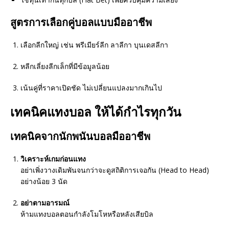
สูตรการเลือกคู่บอลแบบมืออาชีพ
เลือกลีกใหญ่ เช่น พรีเมียร์ลีก ลาลีกา บุนเดสลีกา
หลีกเลี่ยงลีกเล็กที่มีข้อมูลน้อย
เน้นคู่ที่ราคาเปิดชัด ไม่เปลี่ยนแปลงมากเกินไป
เทคนิคแทงบอล ให้ได้กำไรทุกวัน
เทคนิคจากนักพนันบอลมืออาชีพ
วิเคราะห์เกมก่อนแทง
อย่าเพิ่งวางเดิมพันจนกว่าจะดูสถิติการเจอกัน (Head to Head)
อย่างน้อย 3 นัด
อย่าตามอารมณ์
ห้ามแทงบอลตอนกำลังโมโหหรือหลังเสียบิล