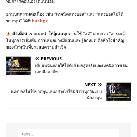
ที่มีกำไรต่อเนื่องได้แน่นอน
อ่านบทความต่อเนื่อง เช่น “เทคนิคแทงบอล” และ “แทงบอลไม่ให้
ขาดทุน” ได้ที่
basbgz
คำเตือน
เราแนะนำให้ผู้เล่นทุกท่านใช้ “สติ” มากกว่า “อารมณ์”
ในทุกการเดิมพัน การเล่นอย่างมีแผนและรู้จักหยุด คือหัวใจสำคัญ
ของนักพนันที่ประสบความสำเร็จ
PREVIOUS
เซียนพนันบอลให้ได้ตังค์ เผยสูตรลับและเทคนิคการเล่น
แบบมืออาชีพ
NEXT
แทงบอลไม่ให้ขาดทุน เล่นอย่างไรให้มีกำไรทุกวันแบบ
นักลงทุน