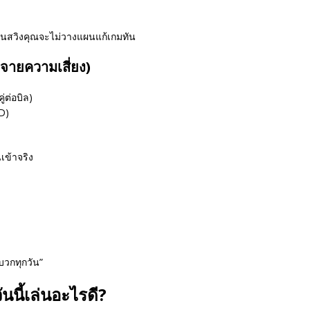
โดนสวิงคุณจะไม่วางแผนแก้เกมทัน
จายความเสี่ยง)
ู่ต่อบิล)
,D)
ข้าจริง
“บวกทุกวัน”
นี้เล่นอะไรดี?