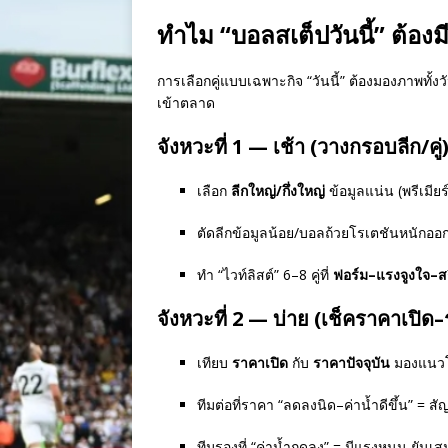
ทำไม “บอลสเต็ปวันนี้” ต้องม
การเลือกคู่แบบเฉพาะกิจ “วันนี้” ต้องมองภาพท
เข้าตลาด
จังหวะที่ 1 — เช้า (วางกรอบลีก/คู่
เลือก
ลีกใหญ่/กึ่งใหญ่
ข้อมูลแน่น (พรีเมียร์
ตัดลีกข้อมูลน้อย/บอลถ้วยโรเตชันหนักออ
ทำ “ไวท์ลิสต์” 6–8 คู่ที่
ฟอร์ม–แรงจูงใจ–ส
จังหวะที่ 2 — บ่าย (เช็คราคาเปิ
เทียบ
ราคาเปิด
กับ
ราคาปัจจุบัน
มองแนวโ
ทีมต่อที่ราคา “ลดลงนิด–ค่าน้ำดีขึ้น” = 
ทีมรองที่ “ค่าน้ำกดลง” = มีแรงหนุน ยันเ