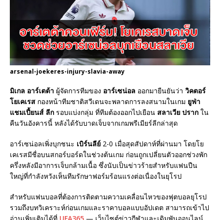
arsenal-joekeres-injury-slavia-away
มิเกล อาร์เตต้า
ผู้จัดการทีมของ
อาร์เซน่อล
ออกมายืนยันว่า
วิคตอร์
โยเคเรส
กองหน้าทีมชาติสวีเดนจะพลาดการลงสนามในเกม
ยูฟ่า
แชมเปี้ยนส์ ลีก
รอบแบ่งกลุ่ม ที่ทีมต้องออกไปเยือน
สลาเวีย ปราก
ใน
คืนวันอังคารนี้ หลังได้รับบาดเจ็บจากเกมพรีเมียร์ลีกล่าสุด
อาร์เซน่อลเพิ่งบุกชนะ
เบิร์นลีย์
2-0 เมื่อสุดสัปดาห์ที่ผ่านมา โดยโย
เคเรสมีชื่อบนสกอร์บอร์ดในช่วงต้นเกม ก่อนถูกเปลี่ยนตัวออกช่วงพัก
ครึ่งหลังมีอาการเจ็บกล้ามเนื้อ ซึ่งนับเป็นข่าวร้ายสำหรับแฟนปืน
ใหญ่ที่กำลังหวังเห็นทีมรักษาฟอร์มร้อนแรงต่อเนื่องในยุโรป
สำหรับแฟนบอลที่ต้องการติดตามความเคลื่อนไหวของฟุตบอลยุโรป
รวมถึงบทวิเคราะห์ก่อนเกมและราคาบอลแบบอัปเดต สามารถเข้าไป
อ่านเพิ่มเติมได้ที่
UFA365
— เว็บไซต์ข่าวกีฬาและเดิมพันออนไลน์