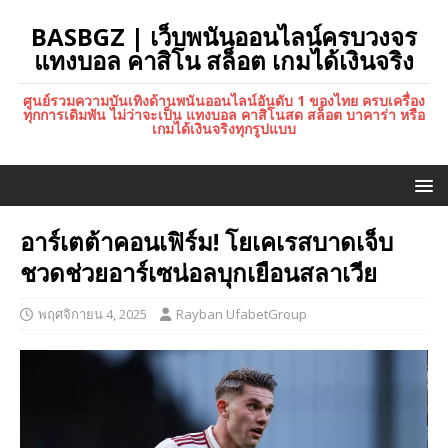
BASBGZ | เว็บพนันออนไลน์ครบวงจร
แทงบอล คาสิโน สล็อต เกมได้เงินจริง
ศูนย์รวมความบันเทิงด้านพนันออนไลน์อันดับ 1 ของไทย ครบเครื่อง
ทุกการเดิมพัน ไม่ว่าจะเป็น แทงบอล คาสิโนสด สล็อต บาคาร่า หรือ
เกมได้เงินจริงทุกรูปแบบ
อาร์เตต้าคอนเฟิร์ม! โยเคเรสบาดเจ็บ
ชวดช่วยอาร์เซน่อลบุกเยือนสลาเวีย
พฤศจิกายน 4, 2025
Rayban UfabetGroup