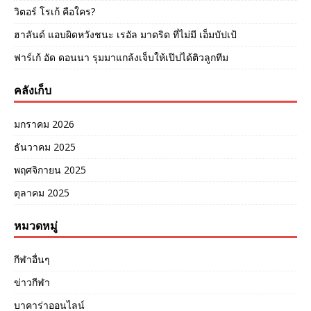
วิตอร์ โรเก้ คือใคร?
ฮาลันด์ แอบผิดหวังชนะ เรอัล มาดริด ที่ไม่มี เอ็มบัปเป้
ฟาร์เก้ อัด ดอนนา รุมมาแกล้งเจ็บให้เป๊ปได้ติวลูกทีม
คลังเก็บ
มกราคม 2026
ธันวาคม 2025
พฤศจิกายน 2025
ตุลาคม 2025
หมวดหมู่
กีฬาอื่นๆ
ข่าวกีฬา
บาคาร่าออนไลน์