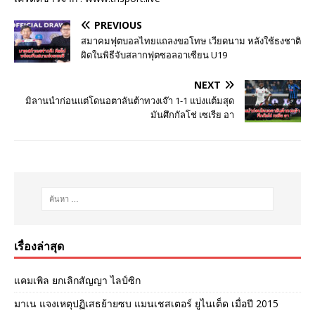
PREVIOUS
สมาคมฟุตบอลไทยแถลงขอโทษ เวียดนาม หลังใช้ธงชาติ
ผิดในพิธีจับสลากฟุตซอลอาเซียน U19
NEXT
มิลานนำก่อนแต่โดนอตาลันต้าทวงเจ๊า 1-1 แบ่งแต้มสุด
มันศึกกัลโช่ เซเรีย อา
เรื่องล่าสุด
แคมเพิล ยกเลิกสัญญา ไลป์ซิก
มาเน แจงเหตุปฏิเสธย้ายซบ แมนเชสเตอร์ ยูไนเต็ด เมื่อปี 2015