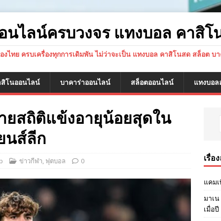
อนไลน์ครบวงจร แทงบอล คาสิโน ส
องไทย ครบเครื่องทุกการเดิมพัน ไม่ว่าจะเป็น แทงบอล คาสิโนสด สล็อต บาคา
สิโนออนไลน์
บาคาร่าออนไลน์
สล็อตออนไลน์
แทงบอล
ยสถิติแข้งอายุน้อยสุดใน
ยนส์ลีก
เรื่อ
p
ข่าวกีฬา
,
ฟุตบอล
0
แคมเพ
มาเน 
เมื่อป