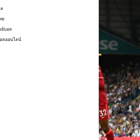
อล
ทย
ลย์บอล
อลออนไลน์