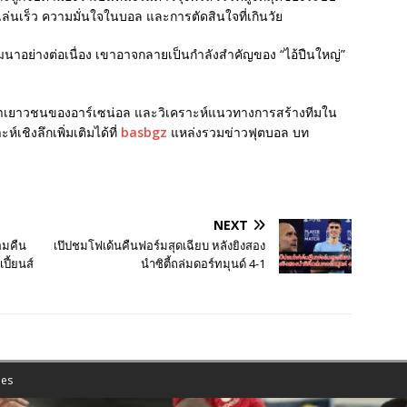
ล่นเร็ว ความมั่นใจในบอล และการตัดสินใจที่เกินวัย
ัฒนาอย่างต่อเนื่อง เขาอาจกลายเป็นกำลังสำคัญของ “ไอ้ปืนใหญ่”
เยาวชนของอาร์เซน่อล และวิเคราะห์แนวทางการสร้างทีมใน
เชิงลึกเพิ่มเติมได้ที่
basbgz
แหล่งรวมข่าวฟุตบอล บท
NEXT
อมคืน
เป๊ปชมโฟเด้นคืนฟอร์มสุดเฉียบ หลังยิงสอง
ปี้ยนส์
นำซิตี้ถล่มดอร์ทมุนด์ 4-1
es