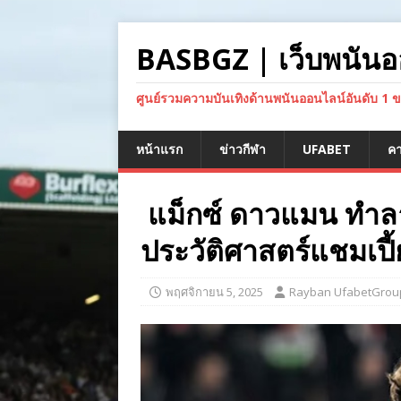
BASBGZ | เว็บพนันอ
ศูนย์รวมความบันเทิงด้านพนันออนไลน์อันดับ 1 ข
หน้าแรก
ข่าวกีฬา
UFABET
คา
แม็กซ์ ดาวแมน ทำลา
ประวัติศาสตร์แชมเปี้
พฤศจิกายน 5, 2025
Rayban UfabetGrou