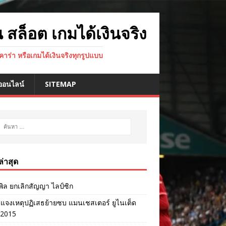
ล็อต เกมได้เงินจริง
ร่า หรือเกมได้เงินจริงทุกรูปแบบ
ออนไลน์
SITEMAP
งล่าสุด
ิล ยกเลิกสัญญา ไลป์ซิก
แจงเหตุปฏิเสธย้ายซบ แมนเชสเตอร์ ยูไนเต็ด
ี 2015