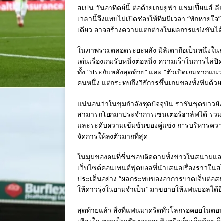
สเปน วันอาทิตย์นี้ ต่อด้วยเกมยูฟ่า แชมเปี้ยนส์
เวลานี้จึงแทบไม่เปิดช่องให้ทีมมีเวลา “พักหาย
เดียว อาจสร้างความแตกต่างในผลการแข่งขันได้
ในภาพรวมตลอดระยะหลัง มิลิเตาถือเป็นหนึ่งในกอ
เด่นเรื่องเกมรับหนึ่งต่อหนึ่ง ความเร็วในการไล่
ทั้ง “ประกันหลังสุดท้าย” และ “ตัวเปิดเกมจากแ
คนหนึ่ง แต่กระทบถึงวิธีการขึ้นเกมของทั้งทีมด้วย
แน่นอนว่าในขุมกำลังชุดปัจจุบัน ราชันชุดขาวยังมี
สามารถโยกมาประจำการเซนเตอร์ฮาล์ฟได้ รวมถึ
และระดับความเข้มข้นของคู่แข่ง การบริหารควา
จัดการให้ลงตัวมากที่สุด
ในมุมของคนที่ชื่นชอบติดตามทั้งข่าวในสนามและเ
เว็บไซต์คอนเทนต์ฟุตบอลที่นำเสนอเรื่องราวในสไ
ประเด็นอย่าง “ผลกระทบของอาการบาดเจ็บต่อสมดุ
ให้ดาวรุ่งในยามจำเป็น” มาขยายให้แฟนบอลได้อิ
สุดท้ายแล้ว สิ่งที่แฟนมาดริดทั่วโลกรอคอยในตอ
เพียงใด หากเป็นเพียงอาการตึงหรือเจ็บเล็กน้อย 