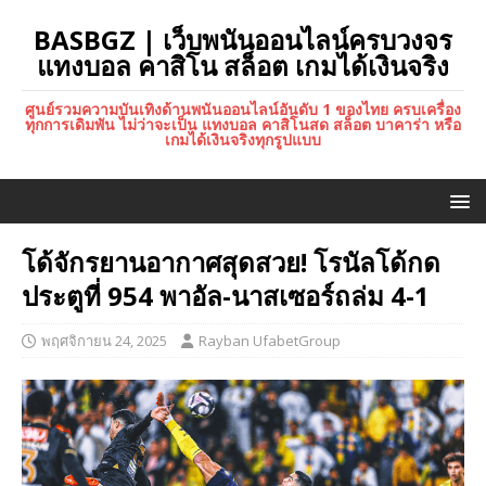
BASBGZ | เว็บพนันออนไลน์ครบวงจร
แทงบอล คาสิโน สล็อต เกมได้เงินจริง
ศูนย์รวมความบันเทิงด้านพนันออนไลน์อันดับ 1 ของไทย ครบเครื่อง
ทุกการเดิมพัน ไม่ว่าจะเป็น แทงบอล คาสิโนสด สล็อต บาคาร่า หรือ
เกมได้เงินจริงทุกรูปแบบ
โด้จักรยานอากาศสุดสวย! โรนัลโด้กด
ประตูที่ 954 พาอัล-นาสเซอร์ถล่ม 4-1
พฤศจิกายน 24, 2025
Rayban UfabetGroup